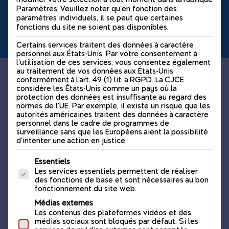
chez vous.
Paramètres
.
Veuillez noter qu'en fonction des
paramètres individuels, il se peut que certaines
fonctions du site ne soient pas disponibles.
Certains services traitent des données à caractère
personnel aux États-Unis. Par votre consentement à
l'utilisation de ces services, vous consentez également
au traitement de vos données aux États-Unis
conformément à l'art. 49 (1) lit. a RGPD. La CJCE
Prochain atelier
considère les États-Unis comme un pays où la
protection des données est insuffisante au regard des
normes de l'UE. Par exemple, il existe un risque que les
4 octobre 2026
autorités américaines traitent des données à caractère
personnel dans le cadre de programmes de
surveillance sans que les Européens aient la possibilité
d'intenter une action en justice.
Localisation
La liste suivante énumère les groupes de services p
Essentiels
Les services essentiels permettent de réaliser
Miramont-de-Comminges
des fonctions de base et sont nécessaires au bon
31800, Occitanie
fonctionnement du site web.
Médias externes
Les contenus des plateformes vidéos et des
médias sociaux sont bloqués par défaut. Si les