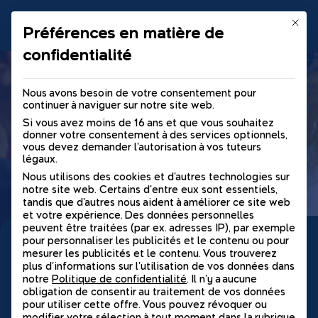
Skip
to
Ce bou
Préférences en matière de
content
Sylvafresque
La Fresque de la gestion forestière en France
confidentialité
Nos prochaines dates
Nous avons besoin de votre consentement pour
continuer à naviguer sur notre site web.
Si vous avez moins de 16 ans et que vous souhaitez
donner votre consentement à des services optionnels,
vous devez demander l'autorisation à vos tuteurs
légaux.
Nous utilisons des cookies et d'autres technologies sur
notre site web. Certains d'entre eux sont essentiels,
tandis que d'autres nous aident à améliorer ce site web
et votre expérience.
Des données personnelles
peuvent être traitées (par ex. adresses IP), par exemple
Nos prochaines dates en
pour personnaliser les publicités et le contenu ou pour
mesurer les publicités et le contenu.
Vous trouverez
France
plus d'informations sur l'utilisation de vos données dans
notre
Politique de confidentialité
.
Il n'y a aucune
obligation de consentir au traitement de vos données
Retrouvez ici l’ensemble des ateliers prévus sur le
pour utiliser cette offre.
Vous pouvez révoquer ou
territoire. Vous pourrez y trouver les sessions proches de
modifier votre sélection à tout moment dans la rubrique