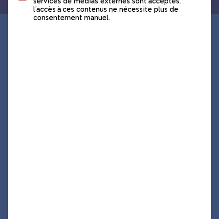
services de médias externes sont acceptés,
l'accès à ces contenus ne nécessite plus de
consentement manuel.
Nos prochaines dates pour un atelier -
4 octobre 2026
14:30 - 17:00
Miramont-de-Comminges
31800, Occitanie
Je souhaite m'inscrire